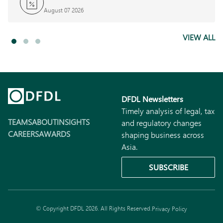
August 07 2026
VIEW ALL
DFDL Newsletters
Timely analysis of legal, tax
TEAMS
ABOUT
INSIGHTS
and regulatory changes
CAREERS
AWARDS
shaping business across
Asia.
SUBSCRIBE
© Copyright DFDL 2026. All Rights Reserved.
Privacy Policy